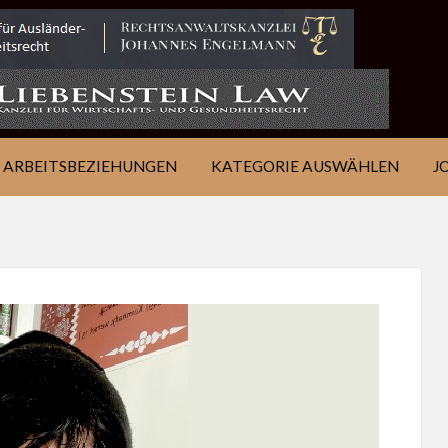
IE
JOB
ÜBER
KONTAKT
EN
FINDEN
WSJ
ARBEITSBEZIEHUNGEN
KATEGORIE AUSWÄHLEN
J