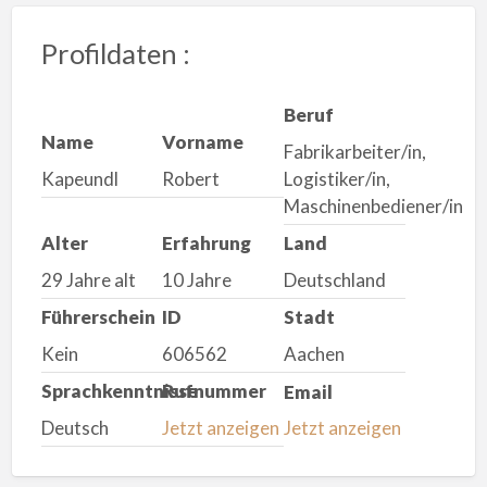
Profildaten :
Beruf
Name
Vorname
Fabrikarbeiter/in,
Kapeundl
Robert
Logistiker/in,
Maschinenbediener/in
Alter
Erfahrung
Land
29 Jahre alt
10 Jahre
Deutschland
Führerschein
ID
Stadt
Kein
606562
Aachen
Sprachkenntnisse
Rufnummer
Email
Deutsch
Jetzt anzeigen
Jetzt anzeigen