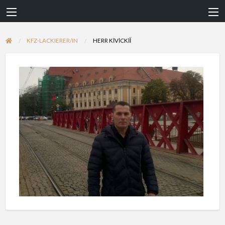
KFZ-LACKIERER/IN
HERR KІVІCKІЇ