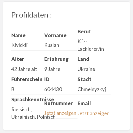
Profildaten :
Beruf
Name
Vorname
Kfz-
Kіvіckії
Ruslan
Lackierer/in
Alter
Erfahrung
Land
42 Jahre alt
9 Jahre
Ukraine
Führerschein
ID
Stadt
B
604430
Chmelnyzkyj
Sprachkenntnisse
Rufnummer
Email
Russisch,
Jetzt anzeigen
Jetzt anzeigen
Ukrainisch, Polnisch