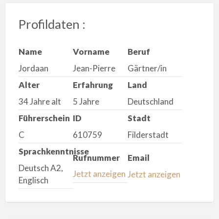
Profildaten :
Name
Vorname
Beruf
Jordaan
Jean-Pierre
Gärtner/in
Alter
Erfahrung
Land
34 Jahre alt
5 Jahre
Deutschland
Führerschein
ID
Stadt
C
610759
Filderstadt
Sprachkenntnisse
Rufnummer
Email
Deutsch A2,
Jetzt anzeigen
Jetzt anzeigen
Englisch