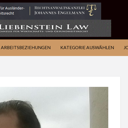
IE
JOB
ÜBER
KONTAKT
EN
FINDEN
WSJ
ARBEITSBEZIEHUNGEN
KATEGORIE AUSWÄHLEN
J