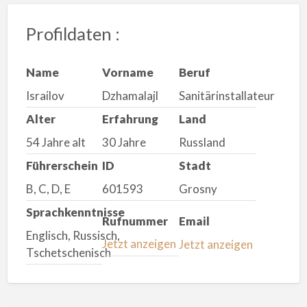
Profildaten :
Name
Vorname
Beruf
Israilov
Dzhamalajl
Sanitärinstallateur
Alter
Erfahrung
Land
54 Jahre alt
30 Jahre
Russland
Führerschein
ID
Stadt
B, C, D, E
601593
Grosny
Sprachkenntnisse
Rufnummer
Email
Englisch, Russisch,
Jetzt anzeigen
Jetzt anzeigen
Tschetschenisch