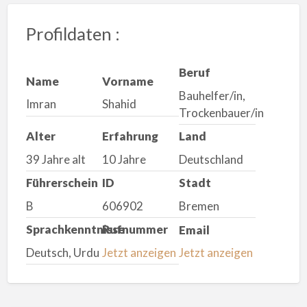
Profildaten :
Beruf
Name
Vorname
Bauhelfer/in,
Imran
Shahid
Trockenbauer/in
Alter
Erfahrung
Land
39 Jahre alt
10 Jahre
Deutschland
Führerschein
ID
Stadt
B
606902
Bremen
Sprachkenntnisse
Rufnummer
Email
Deutsch, Urdu
Jetzt anzeigen
Jetzt anzeigen