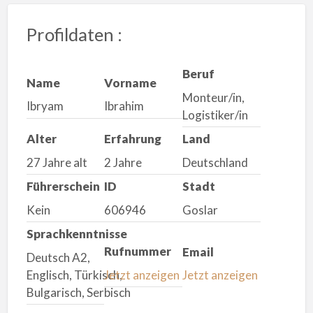
Profildaten :
Beruf
Name
Vorname
Monteur/in,
Ibryam
Ibrahim
Logistiker/in
Alter
Erfahrung
Land
27 Jahre alt
2 Jahre
Deutschland
Führerschein
ID
Stadt
Kein
606946
Goslar
Sprachkenntnisse
Rufnummer
Email
Deutsch A2,
Englisch, Türkisch,
Jetzt anzeigen
Jetzt anzeigen
Bulgarisch, Serbisch