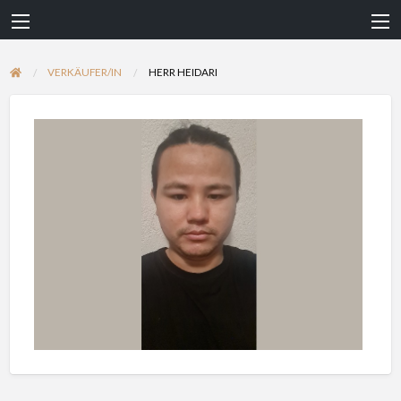
VERKÄUFER/IN
HERR HEIDARI