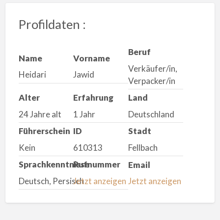
Profildaten :
Beruf
Name
Vorname
Verkäufer/in,
Heidari
Jawid
Verpacker/in
Alter
Erfahrung
Land
24 Jahre alt
1 Jahr
Deutschland
Führerschein
ID
Stadt
Kein
610313
Fellbach
Sprachkenntnisse
Rufnummer
Email
Deutsch, Persisch
Jetzt anzeigen
Jetzt anzeigen