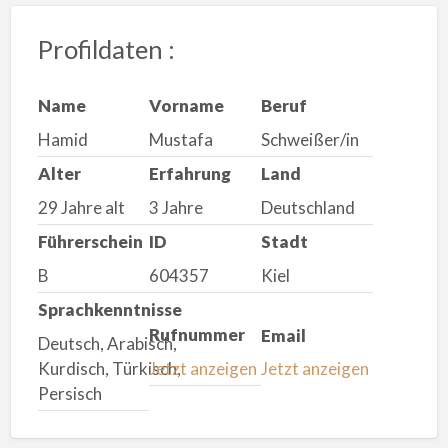
Profildaten :
Name
Vorname
Beruf
Hamid
Mustafa
Schweißer/in
Alter
Erfahrung
Land
29 Jahre alt
3 Jahre
Deutschland
Führerschein
ID
Stadt
B
604357
Kiel
Sprachkenntnisse
Rufnummer
Email
Deutsch, Arabisch,
Kurdisch, Türkisch,
Jetzt anzeigen
Jetzt anzeigen
Persisch