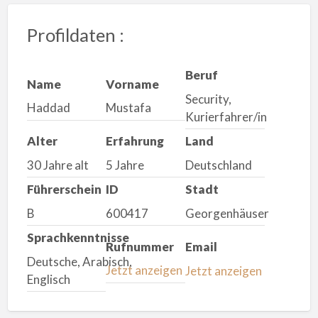
Profildaten :
Beruf
Name
Vorname
Security,
Haddad
Mustafa
Kurierfahrer/in
Alter
Erfahrung
Land
30 Jahre alt
5 Jahre
Deutschland
Führerschein
ID
Stadt
B
600417
Georgenhäuser
Sprachkenntnisse
Rufnummer
Email
Deutsche, Arabisch,
Jetzt anzeigen
Jetzt anzeigen
Englisch