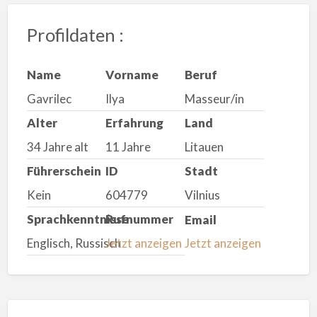
Profildaten :
Name
Vorname
Beruf
Gavrilec
Ilya
Masseur/in
Alter
Erfahrung
Land
34 Jahre alt
11 Jahre
Litauen
Führerschein
ID
Stadt
Kein
604779
Vilnius
Sprachkenntnisse
Rufnummer
Email
Englisch, Russisch
Jetzt anzeigen
Jetzt anzeigen