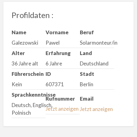
Profildaten :
Name
Vorname
Beruf
Galezowski
Pawel
Solarmonteur/in
Alter
Erfahrung
Land
36 Jahre alt
6 Jahre
Deutschland
Führerschein
ID
Stadt
Kein
607371
Berlin
Sprachkenntnisse
Rufnummer
Email
Deutsch, Englisch,
Jetzt anzeigen
Jetzt anzeigen
Polnisch