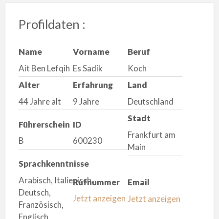
Profildaten :
Name
Vorname
Beruf
Ait Ben Lefqih
Es Sadik
Koch
Alter
Erfahrung
Land
44 Jahre alt
9 Jahre
Deutschland
Stadt
Führerschein
ID
Frankfurt am
B
600230
Main
Sprachkenntnisse
Arabisch, Italienisch,
Rufnummer
Email
Deutsch,
Jetzt anzeigen
Jetzt anzeigen
Französisch,
Englisch