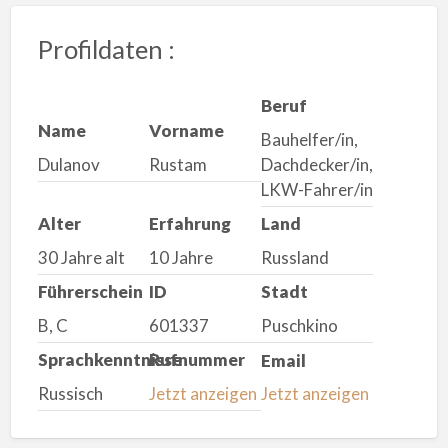
Profildaten :
Beruf
Name
Vorname
Bauhelfer/in,
Dulanov
Rustam
Dachdecker/in,
LKW-Fahrer/in
Alter
Erfahrung
Land
30 Jahre alt
10 Jahre
Russland
Führerschein
ID
Stadt
B, C
601337
Puschkino
Sprachkenntnisse
Rufnummer
Email
Russisch
Jetzt anzeigen
Jetzt anzeigen