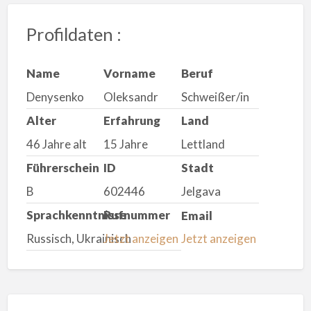
Profildaten :
Name
Vorname
Beruf
Denysenko
Oleksandr
Schweißer/in
Alter
Erfahrung
Land
46 Jahre alt
15 Jahre
Lettland
Führerschein
ID
Stadt
B
602446
Jelgava
Sprachkenntnisse
Rufnummer
Email
Russisch, Ukrainisch
Jetzt anzeigen
Jetzt anzeigen