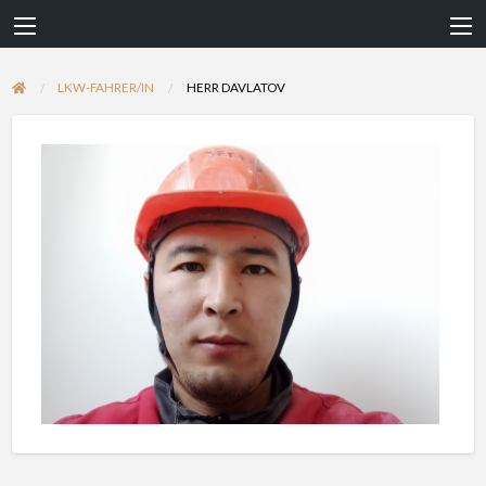
LKW-FAHRER/IN
HERR DAVLATOV