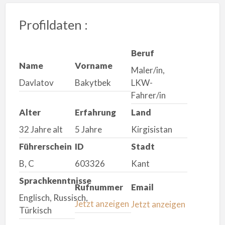
Profildaten :
Beruf
Name
Vorname
Maler/in,
Davlatov
Bakytbek
LKW-
Fahrer/in
Alter
Erfahrung
Land
32 Jahre alt
5 Jahre
Kirgisistan
Führerschein
ID
Stadt
B, C
603326
Kant
Sprachkenntnisse
Rufnummer
Email
Englisch, Russisch,
Jetzt anzeigen
Jetzt anzeigen
Türkisch