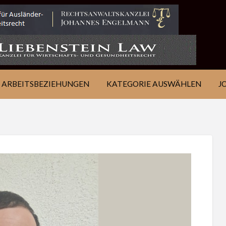
IE
JOB
ÜBER
KONTAKT
EN
FINDEN
WSJ
ARBEITSBEZIEHUNGEN
KATEGORIE AUSWÄHLEN
J