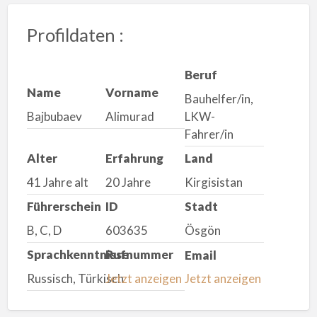
Profildaten :
Beruf
Name
Vorname
Bauhelfer/in,
Bajbubaev
Alimurad
LKW-
Fahrer/in
Alter
Erfahrung
Land
41 Jahre alt
20 Jahre
Kirgisistan
Führerschein
ID
Stadt
B, C, D
603635
Ösgön
Sprachkenntnisse
Rufnummer
Email
Russisch, Türkisch
Jetzt anzeigen
Jetzt anzeigen