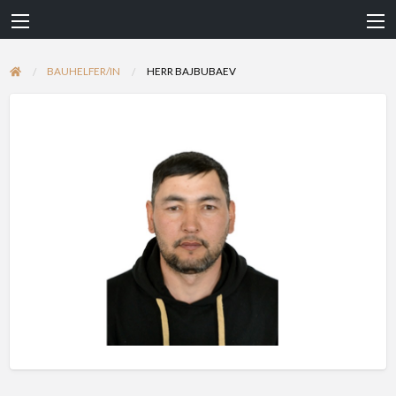
BAUHELFER/IN
HERR BAJBUBAEV