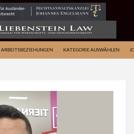
IE
JOB
ÜBER
KONTAKT
EN
FINDEN
WSJ
ARBEITSBEZIEHUNGEN
KATEGORIE AUSWÄHLEN
J