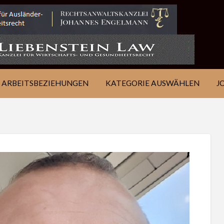
IE
JOB
ÜBER
KONTAKT
EN
FINDEN
WSJ
ARBEITSBEZIEHUNGEN
KATEGORIE AUSWÄHLEN
J