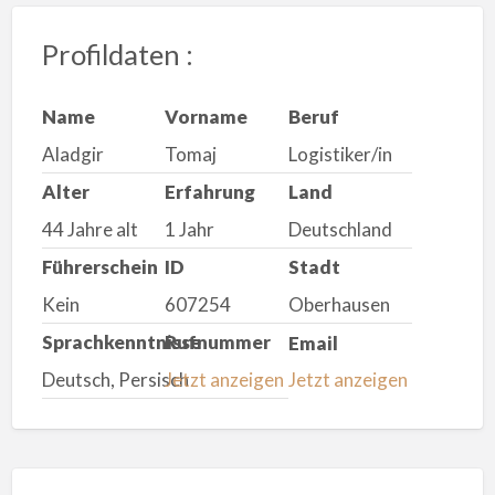
Profildaten :
Name
Vorname
Beruf
Aladgir
Tomaj
Logistiker/in
Alter
Erfahrung
Land
44 Jahre alt
1 Jahr
Deutschland
Führerschein
ID
Stadt
Kein
607254
Oberhausen
Sprachkenntnisse
Rufnummer
Email
Deutsch, Persisch
Jetzt anzeigen
Jetzt anzeigen