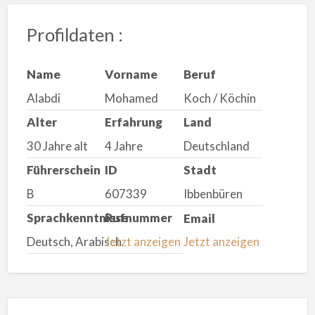
Profildaten :
Name
Vorname
Beruf
Alabdi
Mohamed
Koch / Köchin
Alter
Erfahrung
Land
30 Jahre alt
4 Jahre
Deutschland
Führerschein
ID
Stadt
B
607339
Ibbenbüren
Sprachkenntnisse
Rufnummer
Email
Deutsch, Arabisch
Jetzt anzeigen
Jetzt anzeigen