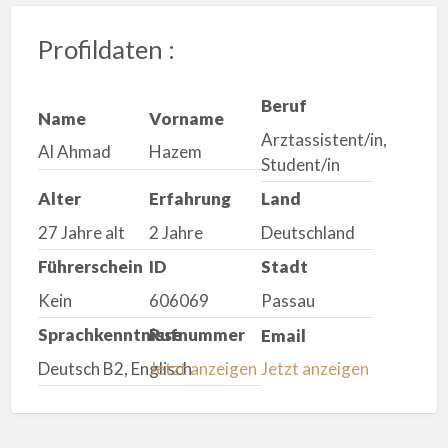
Profildaten :
Beruf
Name
Vorname
Arztassistent/in,
Al Ahmad
Hazem
Student/in
Alter
Erfahrung
Land
27 Jahre alt
2 Jahre
Deutschland
Führerschein
ID
Stadt
Kein
606069
Passau
Sprachkenntnisse
Rufnummer
Email
Deutsch B2, Englisch
Jetzt anzeigen
Jetzt anzeigen