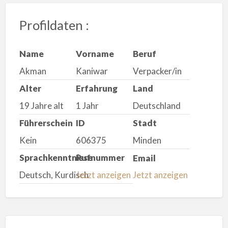
Profildaten :
Name
Vorname
Beruf
Akman
Kaniwar
Verpacker/in
Alter
Erfahrung
Land
19 Jahre alt
1 Jahr
Deutschland
Führerschein
ID
Stadt
Kein
606375
Minden
Sprachkenntnisse
Rufnummer
Email
Deutsch, Kurdisch
Jetzt anzeigen
Jetzt anzeigen