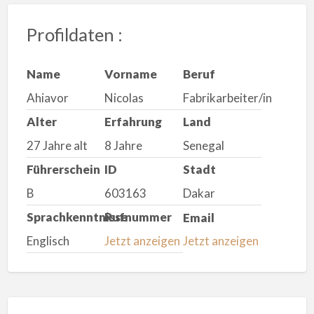
Profildaten :
Name
Vorname
Beruf
Ahiavor
Nicolas
Fabrikarbeiter/in
Alter
Erfahrung
Land
27 Jahre alt
8 Jahre
Senegal
Führerschein
ID
Stadt
B
603163
Dakar
Sprachkenntnisse
Rufnummer
Email
Englisch
Jetzt anzeigen
Jetzt anzeigen