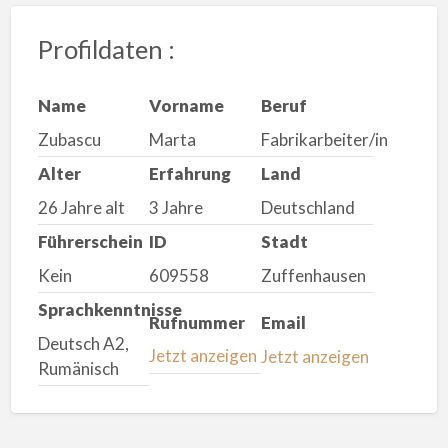
Profildaten :
Name
Vorname
Beruf
Zubascu
Marta
Fabrikarbeiter/in
Alter
Erfahrung
Land
26 Jahre alt
3 Jahre
Deutschland
Führerschein
ID
Stadt
Kein
609558
Zuffenhausen
Sprachkenntnisse
Rufnummer
Email
Deutsch A2,
Jetzt anzeigen
Jetzt anzeigen
Rumänisch