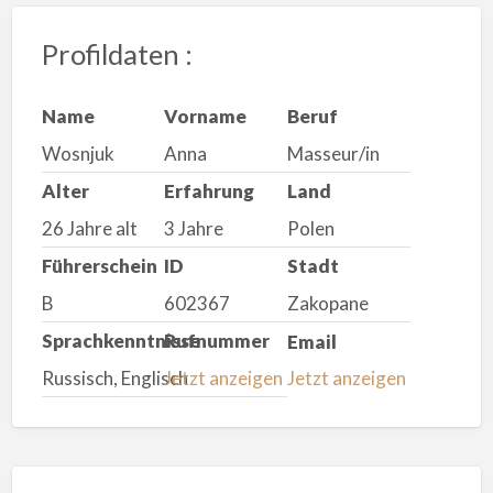
Profildaten :
Name
Vorname
Beruf
Wosnjuk
Anna
Masseur/in
Alter
Erfahrung
Land
26 Jahre alt
3 Jahre
Polen
Führerschein
ID
Stadt
B
602367
Zakopane
Sprachkenntnisse
Rufnummer
Email
Russisch, Englisch
Jetzt anzeigen
Jetzt anzeigen