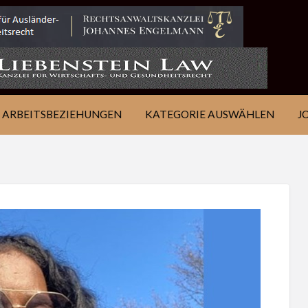
IE
JOB
ÜBER
KONTAKT
EN
FINDEN
WSJ
ARBEITSBEZIEHUNGEN
KATEGORIE AUSWÄHLEN
J