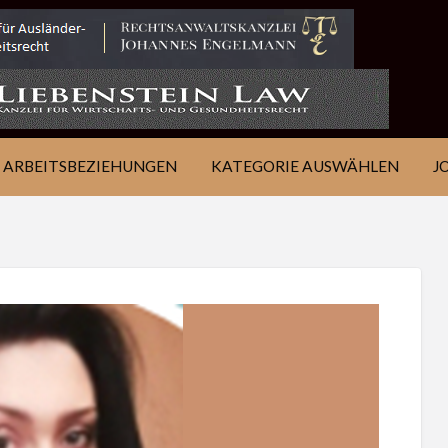
IE
JOB
ÜBER
KONTAKT
EN
FINDEN
WSJ
ARBEITSBEZIEHUNGEN
KATEGORIE AUSWÄHLEN
J