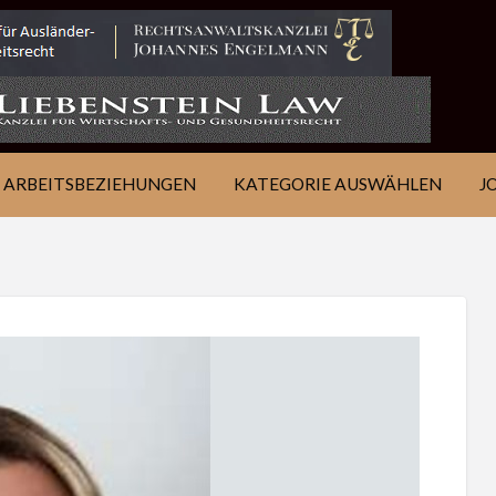
IE
JOB
ÜBER
KONTAKT
EN
FINDEN
WSJ
ARBEITSBEZIEHUNGEN
KATEGORIE AUSWÄHLEN
J