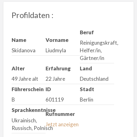
Profildaten :
Beruf
Name
Vorname
Reinigungskraft,
Skidanova
Liudmyla
Helfer/in,
Gärtner/in
Alter
Erfahrung
Land
49 Jahre alt
22 Jahre
Deutschland
Führerschein
ID
Stadt
B
601119
Berlin
Sprachkenntnisse
Rufnummer
Ukrainisch,
Jetzt anzeigen
Russisch, Polnisch