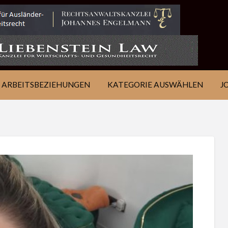
IE
JOB
ÜBER
KONTAKT
EN
FINDEN
WSJ
ARBEITSBEZIEHUNGEN
KATEGORIE AUSWÄHLEN
J