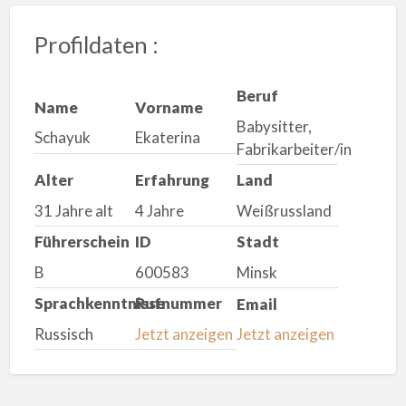
Profildaten :
Beruf
Name
Vorname
Babysitter,
Schayuk
Ekaterina
Fabrikarbeiter/in
Alter
Erfahrung
Land
31 Jahre alt
4 Jahre
Weißrussland
Führerschein
ID
Stadt
B
600583
Minsk
Sprachkenntnisse
Rufnummer
Email
Russisch
Jetzt anzeigen
Jetzt anzeigen