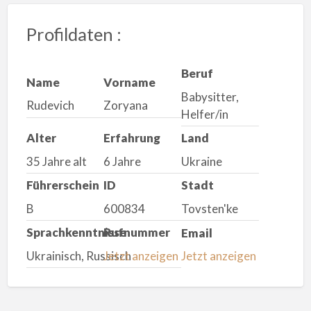
Profildaten :
Beruf
Name
Vorname
Babysitter,
Rudevich
Zoryana
Helfer/in
Alter
Erfahrung
Land
35 Jahre alt
6 Jahre
Ukraine
Führerschein
ID
Stadt
B
600834
Tovsten'ke
Sprachkenntnisse
Rufnummer
Email
Ukrainisch, Russisch
Jetzt anzeigen
Jetzt anzeigen