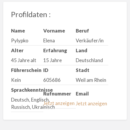
Profildaten :
Name
Vorname
Beruf
Pylypko
Elena
Verkäufer/in
Alter
Erfahrung
Land
45 Jahre alt
15 Jahre
Deutschland
Führerschein
ID
Stadt
Kein
605686
Weil am Rhein
Sprachkenntnisse
Rufnummer
Email
Deutsch, Englisch,
Jetzt anzeigen
Jetzt anzeigen
Russisch, Ukrainisch