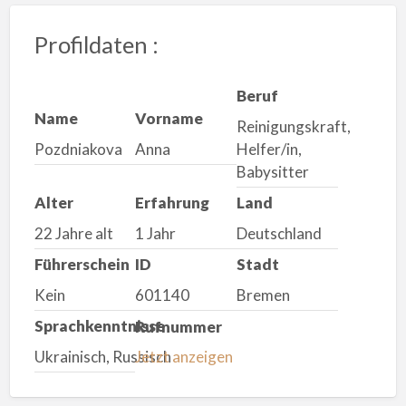
Profildaten :
Beruf
Name
Vorname
Reinigungskraft,
Pozdniakova
Anna
Helfer/in,
Babysitter
Alter
Erfahrung
Land
22 Jahre alt
1 Jahr
Deutschland
Führerschein
ID
Stadt
Kein
601140
Bremen
Sprachkenntnisse
Rufnummer
Ukrainisch, Russisch
Jetzt anzeigen