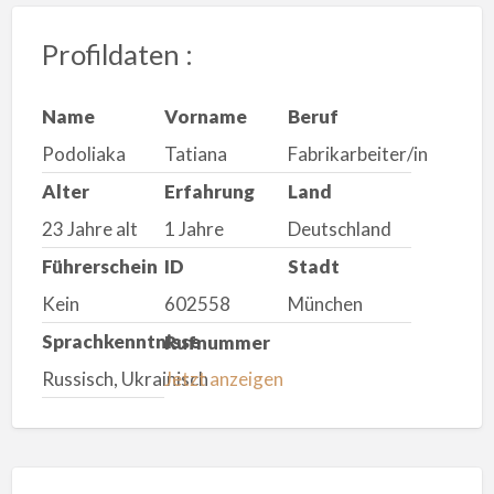
Profildaten :
Name
Vorname
Beruf
Podoliaka
Tatiana
Fabrikarbeiter/in
Alter
Erfahrung
Land
23 Jahre alt
1 Jahre
Deutschland
Führerschein
ID
Stadt
Kein
602558
München
Sprachkenntnisse
Rufnummer
Russisch, Ukrainisch
Jetzt anzeigen