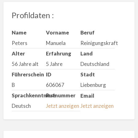
Profildaten :
Name
Vorname
Beruf
Peters
Manuela
Reinigungskraft
Alter
Erfahrung
Land
56 Jahre alt
5 Jahre
Deutschland
Führerschein
ID
Stadt
B
606067
Liebenburg
Sprachkenntnisse
Rufnummer
Email
Deutsch
Jetzt anzeigen
Jetzt anzeigen