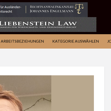
IE
JOB
ÜBER
KONTAKT
EN
FINDEN
WSJ
ARBEITSBEZIEHUNGEN
KATEGORIE AUSWÄHLEN
J