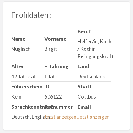
Profildaten :
Beruf
Name
Vorname
Helfer/in, Koch
Nuglisch
Birgit
/ Köchin,
Reinigungskraft
Alter
Erfahrung
Land
42 Jahre alt
1 Jahr
Deutschland
Führerschein
ID
Stadt
Kein
606122
Cottbus
Sprachkenntnisse
Rufnummer
Email
Deutsch, Englisch
Jetzt anzeigen
Jetzt anzeigen