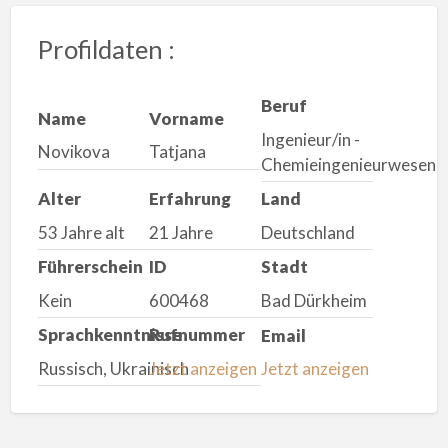
Profildaten :
Beruf
Name
Vorname
Ingenieur/in -
Novikova
Tatjana
Chemieingenieurwesen
Alter
Erfahrung
Land
53 Jahre alt
21 Jahre
Deutschland
Führerschein
ID
Stadt
Kein
600468
Bad Dürkheim
Sprachkenntnisse
Rufnummer
Email
Russisch, Ukrainisch
Jetzt anzeigen
Jetzt anzeigen