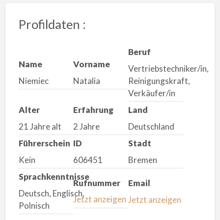
Profildaten :
Beruf
Name
Vorname
Vertriebstechniker/in,
Niemiec
Natalia
Reinigungskraft,
Verkäufer/in
Alter
Erfahrung
Land
21 Jahre alt
2 Jahre
Deutschland
Führerschein
ID
Stadt
Kein
606451
Bremen
Sprachkenntnisse
Rufnummer
Email
Deutsch, Englisch,
Jetzt anzeigen
Jetzt anzeigen
Polnisch