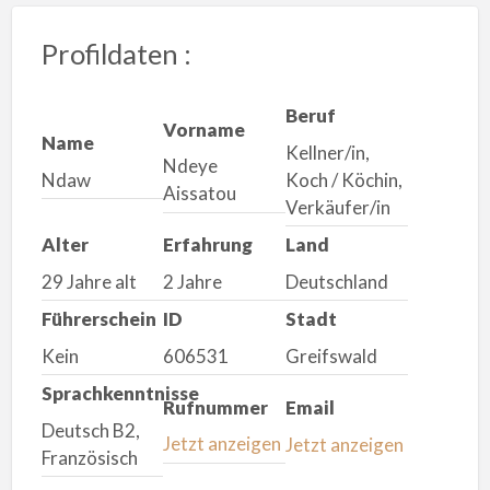
Profildaten :
Beruf
Vorname
Name
Kellner/in,
Ndeye
Ndaw
Koch / Köchin,
Aissatou
Verkäufer/in
Alter
Erfahrung
Land
29 Jahre alt
2 Jahre
Deutschland
Führerschein
ID
Stadt
Kein
606531
Greifswald
Sprachkenntnisse
Rufnummer
Email
Deutsch B2,
Jetzt anzeigen
Jetzt anzeigen
Französisch