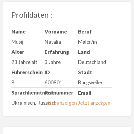
Profildaten :
Name
Vorname
Beruf
Musij
Natalia
Maler/in
Alter
Erfahrung
Land
23 Jahre alt
3 Jahre
Deutschland
Führerschein
ID
Stadt
B
600801
Burgweiler
Sprachkenntnisse
Rufnummer
Email
Ukrainisch, Russisch
Jetzt anzeigen
Jetzt anzeigen