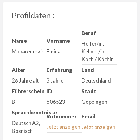
Profildaten :
Beruf
Name
Vorname
Helfer/in,
Muharemovic
Emina
Kellner/in,
Koch / Köchin
Alter
Erfahrung
Land
26 Jahre alt
3 Jahre
Deutschland
Führerschein
ID
Stadt
B
606523
Göppingen
Sprachkenntnisse
Rufnummer
Email
Deutsch A2,
Jetzt anzeigen
Jetzt anzeigen
Bosnisch