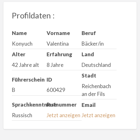
Profildaten :
Name
Vorname
Beruf
Konyuch
Valentina
Bäcker/in
Alter
Erfahrung
Land
42 Jahre alt
8 Jahre
Deutschland
Stadt
Führerschein
ID
Reichenbach
B
600429
an der Fils
Sprachkenntnisse
Rufnummer
Email
Russisch
Jetzt anzeigen
Jetzt anzeigen