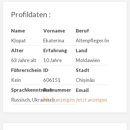
Profildaten :
Name
Vorname
Beruf
Klopat
Ekaterina
Altenpfleger/in
Alter
Erfahrung
Land
63 Jahre alt
10 Jahre
Moldawien
Führerschein
ID
Stadt
Kein
606151
Chișinău
Sprachkenntnisse
Rufnummer
Email
Russisch, Ukrainisch
Jetzt anzeigen
Jetzt anzeigen