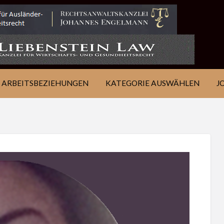
IE
JOB
ÜBER
KONTAKT
EN
FINDEN
WSJ
ARBEITSBEZIEHUNGEN
KATEGORIE AUSWÄHLEN
J