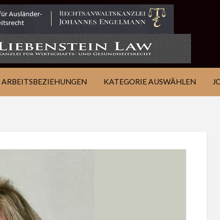
IE
JOB
ÜBER
KONTAKT
EN
FINDEN
WSJ
ARBEITSBEZIEHUNGEN
KATEGORIE AUSWÄHLEN
J